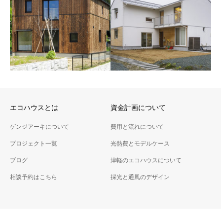
津軽のエコハウス
青森県青森市のエコハウス
エコハウスとは
資金計画について
ゲンジアーキについて
費用と流れについて
飯豊型エコハウス
紫波型エコハウス
プロジェクト一覧
光熱費とモデルケース
山形県飯豊町 ※みかんぐみで
岩手県紫波町※みかんぐみで
の担当作品
の担当作品
ブログ
津軽のエコハウスについて
相談予約はこちら
採光と通風のデザイン