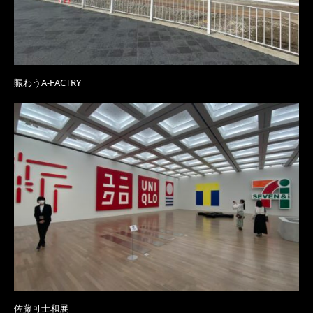
賑わうA-FACTRY
佐藤可士和展