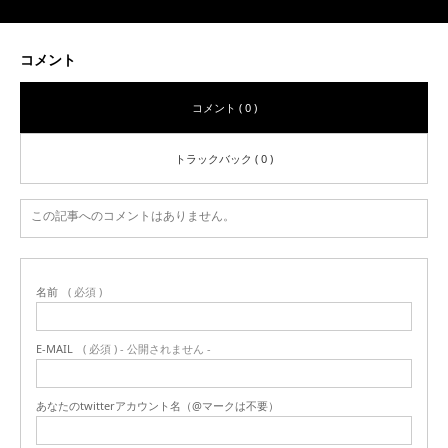
コメント
コメント ( 0 )
トラックバック ( 0 )
この記事へのコメントはありません。
名前
( 必須 )
E-MAIL
( 必須 ) - 公開されません -
あなたのtwitterアカウント名（@マークは不要）