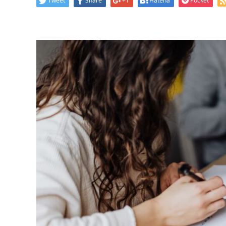
Tweet
Share
+1
Hatena
Pocket