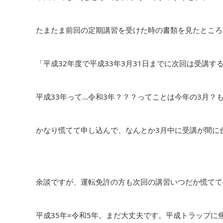
たまたま前回の定期講習を受けた時の書類を見たところ
「平成32年度で平成33年3月31日までに次回は受講す
平成33年って…令和3年？？？ってことは今年の3月？
かなり慌てて申し込んで、なんとか3月中に受講が間に
余談ですが、運転免許の方も次回の講習いつだか慌てて
平成35年=令和5年。まだ大丈夫です。平成トラップに