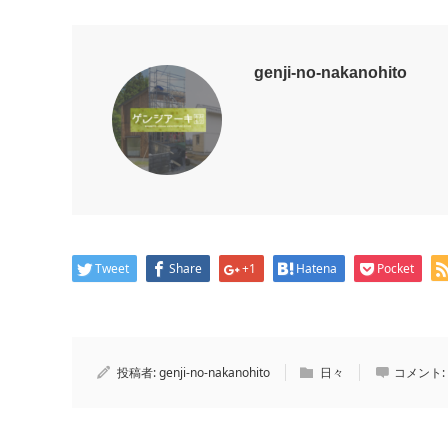
genji-no-nakanohito
Tweet
Share
+1
Hatena
Pocket
投稿者:
genji-no-nakanohito
日々
コメント: