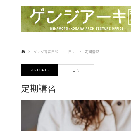
ホーム
ゲンジ青森日和
日々
定期講習
2021.04.13
日々
定期講習