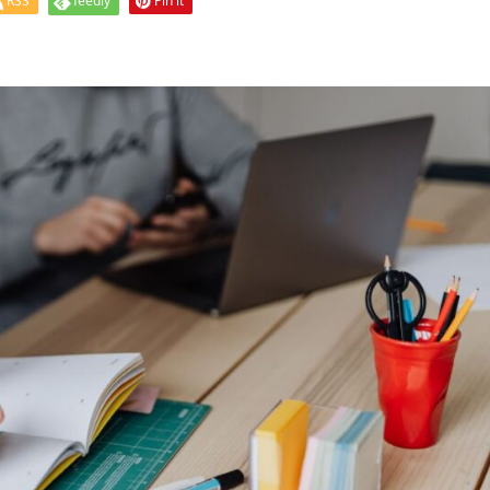
RSS
feedly
Pin it