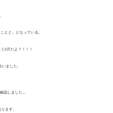
、
ることと」となっている。
もう3月だよ？！！！
合いました。
確認しました…
焦ります。