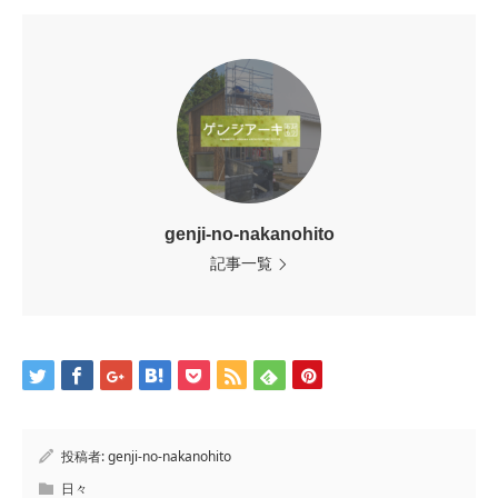
genji-no-nakanohito
記事一覧
投稿者:
genji-no-nakanohito
日々