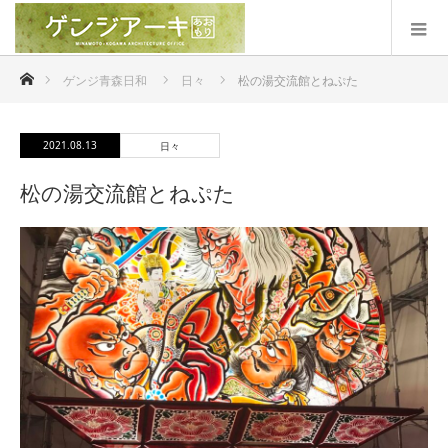
ホーム
ゲンジ青森日和
日々
松の湯交流館とねぷた
2021.08.13
日々
松の湯交流館とねぷた