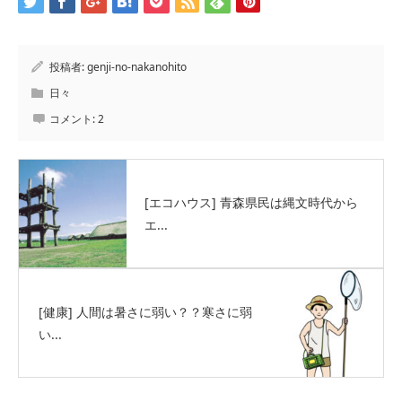
投稿者:
genji-no-nakanohito
日々
コメント:
2
[エコハウス] 青森県民は縄文時代から
エ...
[健康] 人間は暑さに弱い？？寒さに弱
い...