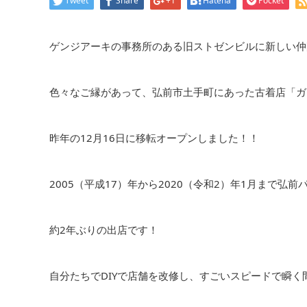
Tweet
Share
+1
Hatena
Pocket
ゲンジアーキの事務所のある旧ストゼンビルに新しい仲
色々なご縁があって、弘前市土手町にあった古着店「ガ
昨年の12月16日に移転オープンしました！！
2005（平成17）年から2020（令和2）年1月まで
約2年ぶりの出店です！
自分たちでDIYで店舗を改修し、すごいスピードで瞬く