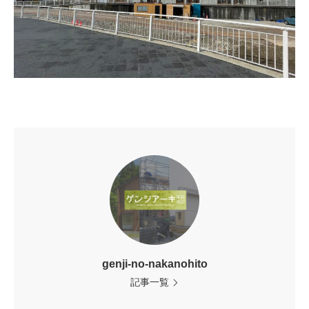
genji-no-nakanohito
記事一覧