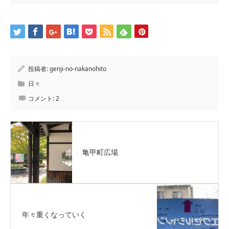
投稿者:
genji-no-nakanohito
日々
コメント:
2
亀甲町広場
年々重くなっていく