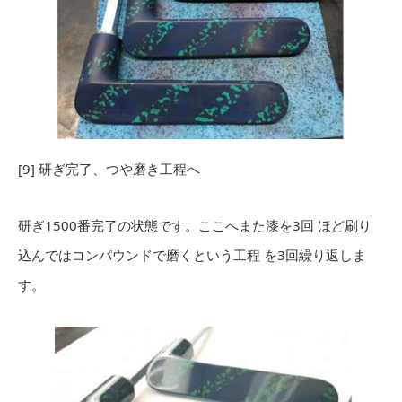
[9] 研ぎ完了、つや磨き工程へ
研ぎ1500番完了の状態です。ここへまた漆を3回 ほど刷り
込んではコンパウンドで磨くという工程 を3回繰り返しま
す。