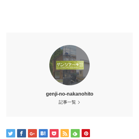
genji-no-nakanohito
記事一覧