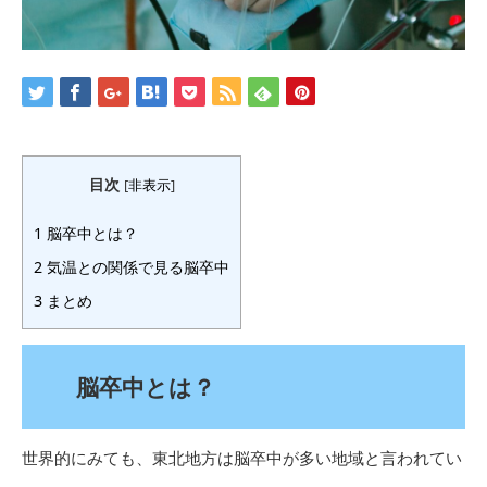
目次
[
非表示
]
1
脳卒中とは？
2
気温との関係で見る脳卒中
3
まとめ
脳卒中とは？
世界的にみても、東北地方は脳卒中が多い地域と言われてい