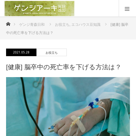
ホーム
ゲンジ青森日和
お役立ち
,
エコハウス豆知識
[健康] 脳卒
中の死亡率を下げる方法は？
2021.05.28
お役立ち
[健康] 脳卒中の死亡率を下げる方法は？