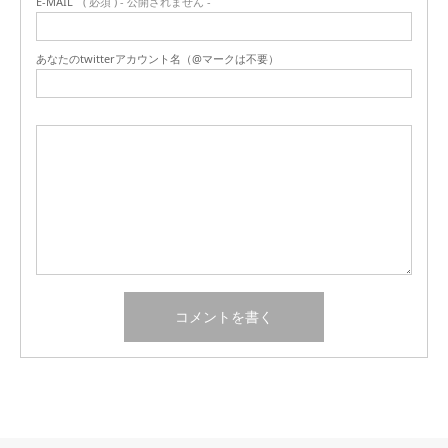
E-MAIL
( 必須 ) - 公開されません -
あなたのtwitterアカウント名（@マークは不要）