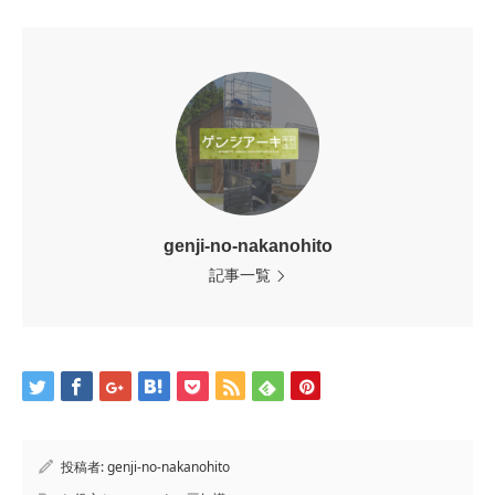
genji-no-nakanohito
記事一覧
投稿者:
genji-no-nakanohito